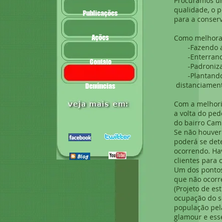
Procuramos um
qualidade, o p
Publicações
para a conserv
Ações
Como melhorar
-Fazendo a 
-Enterrando a
Contato
-Padronizand
-Plantando
distanciament
Denúncias
Com a melhori
a volta do ped
do bairro Cam
Se não houver 
poderá se det
ocorrendo. Ha
clientes para 
Um dos pontos
que não ocorre
(Projeto de e
ocupação do so
população pel
glamour e ess