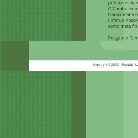
público estiv
O Cambuí semp
tradicional e 
Enfim, o noss
como meta fin
Resgate o Cam