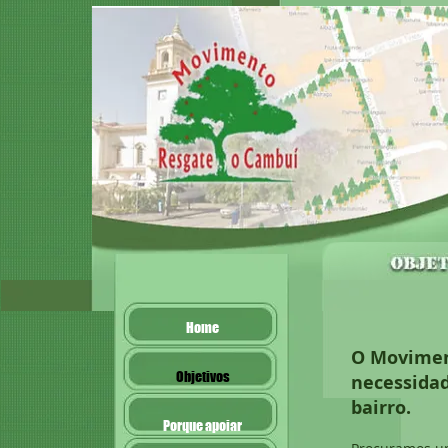
Home
O Movimen
Objetivos
necessida
bairro.
Porque apoiar